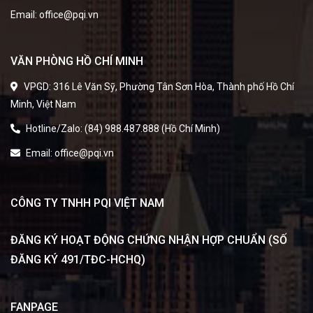
Email: office@pqi.vn
VĂN PHÒNG HỒ CHÍ MINH
VPGD: 316 Lê Văn Sỹ, Phường Tân Sơn Hòa, Thành phố Hồ Chí
Minh, Việt Nam
Hotline/Zalo: (84) 988.487.888 (Hồ Chí Minh)
Email: office@pqi.vn
CÔNG TY TNHH PQI VIỆT NAM
ĐĂNG KÝ HOẠT ĐỘNG CHỨNG NHẬN HỢP CHUẨN (SỐ
ĐĂNG KÝ 491/TĐC-HCHQ)
FANPAGE